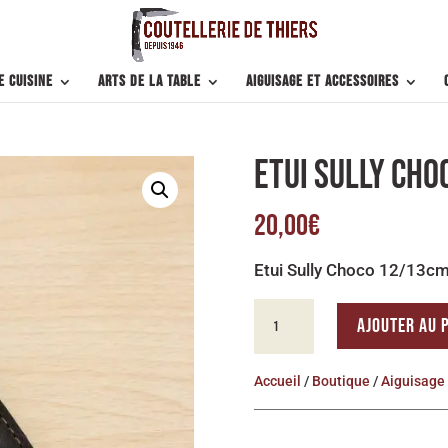
e cuisine
Arts de la table
Aiguisage et accessoires
ETUI SULLY CH
20,00
€
Etui Sully Choco 12/13c
QUANTITÉ
AJOUTER AU 
DE
ETUI
Accueil
/
Boutique
/
Aiguisage 
SULLY
CHOCO