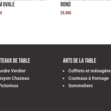
m Ovale
Rond
0
€
29,00
€
teaux de table
Arts de la table
Andre Verdier
Coffrets et ménagère
Goyon Chazeau
Couteaux à fromage
Victorinox
Sommeliers