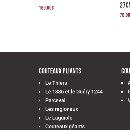
27c
169,00
€
70,0
Couteaux pliants
Cou
Le Thiers
Le 1886 et le Guéry 1244
Perceval
Les régionaux
Le Laguiole
Couteaux géants