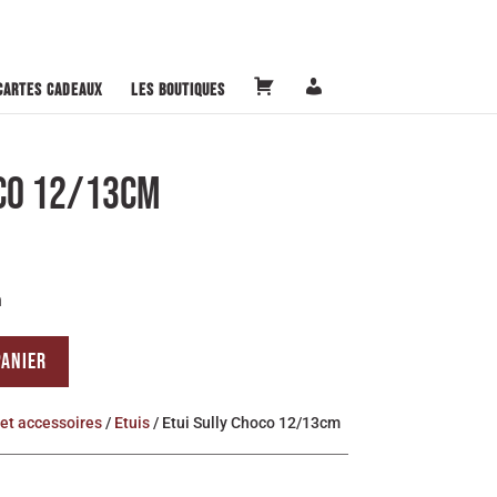
P
M
Cartes cadeaux
Les boutiques
a
o
n
n
i
c
e
o
r
m
OCO 12/13CM
p
t
e
m
PANIER
et accessoires
/
Etuis
/ Etui Sully Choco 12/13cm