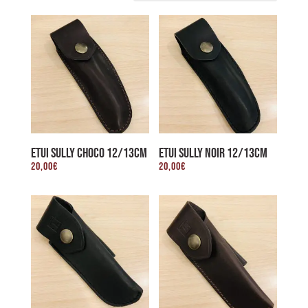
du
plus
récent
au
plus
ancien
ETUI SULLY CHOCO 12/13CM
ETUI SULLY NOIR 12/13CM
20,00
€
20,00
€