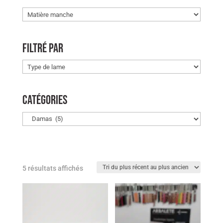
Filtré par
Catégories
Trié
5 résultats affichés
du
plus
récent