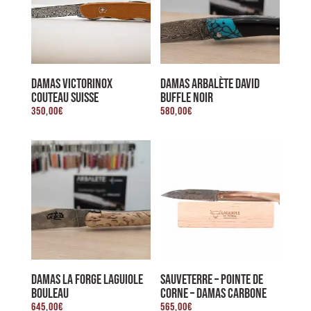
au
plus
ancien
DAMAS VICTORINOX
DAMAS ARBALÈTE DAVID
COUTEAU SUISSE
BUFFLE NOIR
350,00
€
580,00
€
DAMAS LA FORGE LAGUIOLE
SAUVETERRE – POINTE DE
BOULEAU
CORNE – DAMAS CARBONE
645,00
€
565,00
€