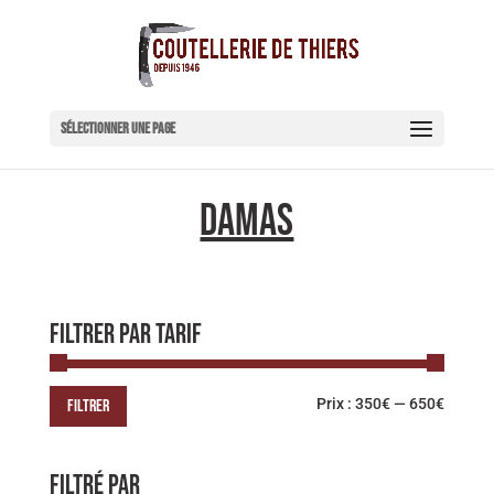
Sélectionner une page
Damas
Filtrer par tarif
Prix
Prix
Prix :
350€
—
650€
FILTRER
min
max
Filtré par