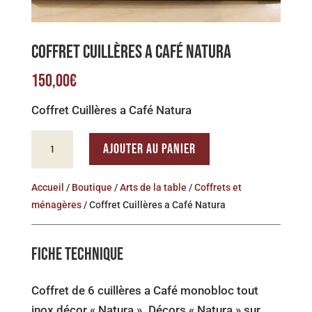
COFFRET CUILLÈRES A CAFÉ NATURA
150,00
€
Coffret Cuillères a Café Natura
QUANTITÉ
AJOUTER AU PANIER
DE
COFFRET
Accueil
/
Boutique
/
Arts de la table
/
Coffrets et
CUILLÈRES
ménagères
/ Coffret Cuillères a Café Natura
A
CAFÉ
FICHE TECHNIQUE
NATURA
Coffret de 6 cuillères a Café monobloc tout
inox décor « Natura ». Décors « Natura » sur