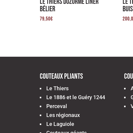
Le Thiers Dozorme Liner
Le 
Bélier
Bui
79,50
€
200,
Couteaux pliants
Cou
Le Thiers
Le 1886 et le Guéry 1244
Perceval
Les régionaux
Le Laguiole
Couteaux géants