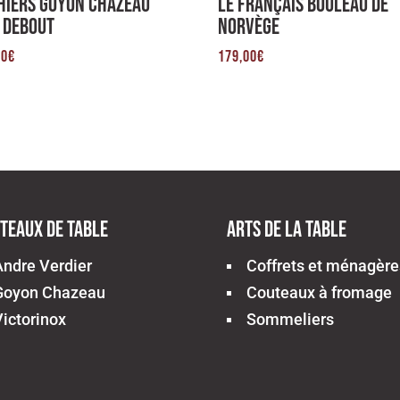
Thiers Goyon Chazeau
Le Français Bouleau de
s Debout
Norvège
00
€
179,00
€
teaux de table
Arts de la table
Andre Verdier
Coffrets et ménagère
Goyon Chazeau
Couteaux à fromage
Victorinox
Sommeliers