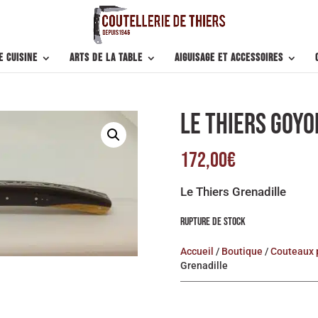
e cuisine
Arts de la table
Aiguisage et accessoires
LE THIERS GOY
172,00
€
Le Thiers Grenadille
RUPTURE DE STOCK
Accueil
/
Boutique
/
Couteaux 
Grenadille