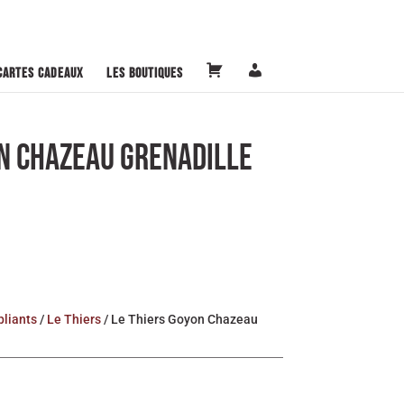
P
M
Cartes cadeaux
Les boutiques
a
o
n
n
i
c
e
o
r
m
ON CHAZEAU GRENADILLE
p
t
e
pliants
/
Le Thiers
/ Le Thiers Goyon Chazeau