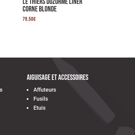
Le Thiers Dozorme Liner
Corne Blonde
79,50
€
Aiguisage et accessoires
s
Affuteurs
Fusils
Etuis