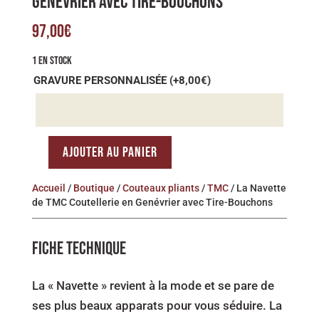
GENÉVRIER AVEC TIRE-BOUCHONS
97,00
€
1 EN STOCK
GRAVURE PERSONNALISÉE
(+
8,00
€
)
AJOUTER AU PANIER
QUANTITÉ
DE
Accueil
/
Boutique
/
Couteaux pliants
/
TMC
/ La Navette
LA
de TMC Coutellerie en Genévrier avec Tire-Bouchons
NAVETTE
DE
FICHE TECHNIQUE
TMC
COUTELLERIE
La « Navette » revient à la mode et se pare de
EN
ses plus beaux apparats pour vous séduire. La
GENÉVRIER