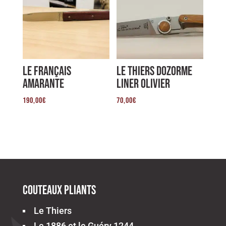
Le Français
Le Thiers Dozorme
Amarante
Liner Olivier
190,00
€
70,00
€
Couteaux pliants
Le Thiers
Le 1886 et le Guéry 1244