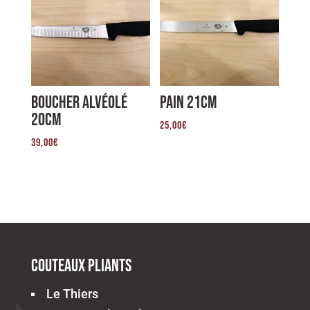
Boucher alvéolé
Pain 21cm
20cm
25,00
€
39,00
€
Couteaux pliants
Le Thiers