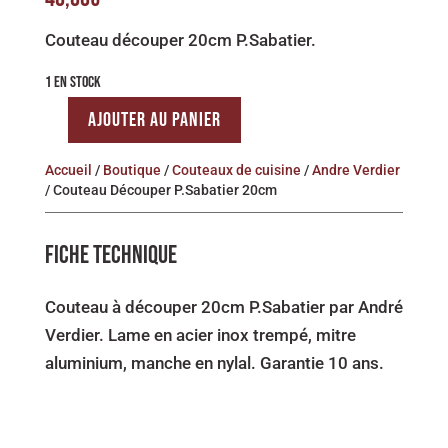
Couteau découper 20cm P.Sabatier.
1 EN STOCK
AJOUTER AU PANIER
QUANTITÉ
DE
Accueil
/
Boutique
/
Couteaux de cuisine
/
Andre Verdier
COUTEAU
/ Couteau Découper P.Sabatier 20cm
DÉCOUPER
P.SABATIER
FICHE TECHNIQUE
20CM
Couteau à découper 20cm P.Sabatier par André
Verdier. Lame en acier inox trempé, mitre
aluminium, manche en nylal. Garantie 10 ans.